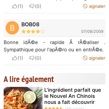
I apreciate
I do not appreciate
signaler
BOB08
B
07/08/2009
Bonne idÃ©e - rapide Ã rÃ©aliser .
Sympathique pour l'apÃ©ro ou en entrÃ©e.
I apreciate
I do not appreciate
signaler
A lire également
L'ingrédient parfait que
le Nouvel An Chinois
nous a fait découvrir