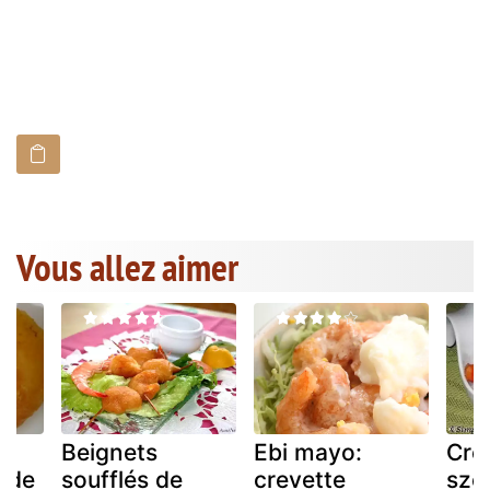
Vous allez aimer
 :
Beignets
Ebi mayo:
Cre
s de
soufflés de
crevette
sze