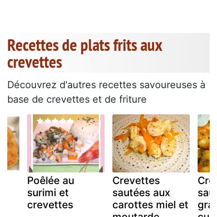
Recettes de plats frits aux
crevettes
Découvrez d'autres recettes savoureuses à
base de crevettes et de friture
Poêlée au
Crevettes
Cre
surimi et
sautées aux
sau
crevettes
carottes miel et
gra
moutarde
cum