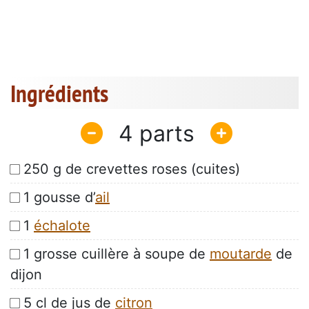
Ingrédients
4
250 g de crevettes roses (cuites)
1 gousse d’
ail
1
échalote
1 grosse cuillère à soupe de
moutarde
de
dijon
5 cl de jus de
citron