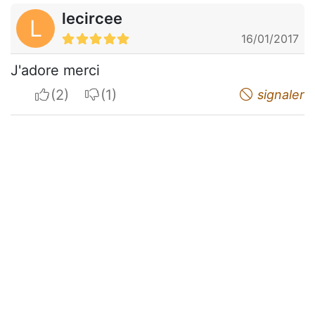
lecircee
L
16/01/2017
J'adore merci
I apreciate
I do not appreciate
signaler