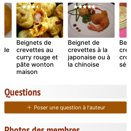
 :
Beignets de
Beignet de
Bei
s de
crevettes au
crevettes à la
cre
curry rouge et
japonaise ou à
crou
pâte wonton
la chinoise
sés
maison
Questions
Poser une question à l'auteur
Photos des membres