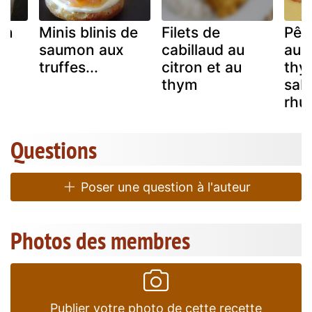
on
Minis blinis de
Filets de
Pêc
saumon aux
cabillaud au
au c
truffes...
citron et au
thy
thym
sab
rhu
Questions
Poser une question à l'auteur
Photos des membres
Publier votre photo de cette recette