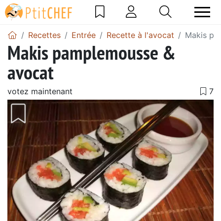
Recettes
Entrée
Recette à l'avocat
Makis pa
Makis pamplemousse &
avocat
votez maintenant