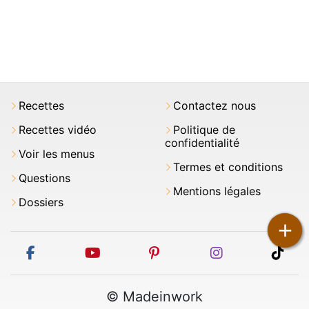
Recettes
Contactez nous
Recettes vidéo
Politique de
confidentialité
Voir les menus
Termes et conditions
Questions
Mentions légales
Dossiers
+
facebook
youtube
pinterest
instagram
tikt
© Madeinwork