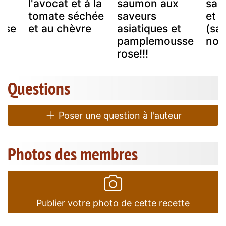
be
l'avocat et à la
saumon aux
sau
tomate séchée
saveurs
et à
sse
et au chèvre
asiatiques et
(sa
pamplemousse
nori
rose!!!
Questions
Poser une question à l'auteur
Photos des membres
Publier votre photo de cette recette