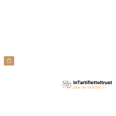
InTartifletteItrust