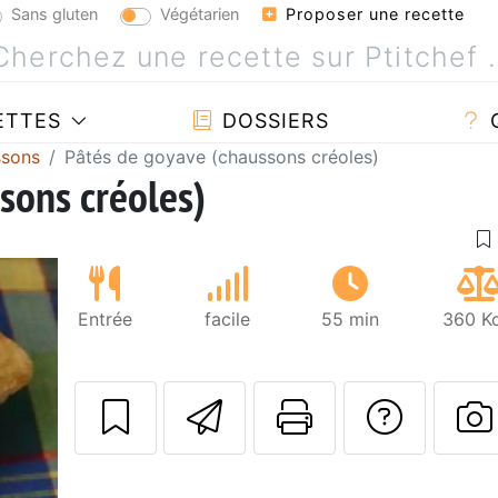
Sans gluten
Végétarien
Proposer une recette
ETTES
DOSSIERS
ssons
Pâtés de goyave (chaussons créoles)
sons créoles)
Entrée
facile
55 min
360 Kc
Envoyer cette r
Imprimer c
Poser
P