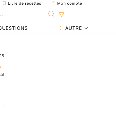
Livre de recettes
Mon compte
QUESTIONS
AUTRE
al
ecette à un ami
ette page
 une question à l'auteur
ublier votre photo de cette r