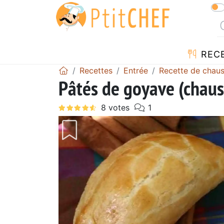
REC
Recettes
Entrée
Recette de chau
Pâtés de goyave (chaus