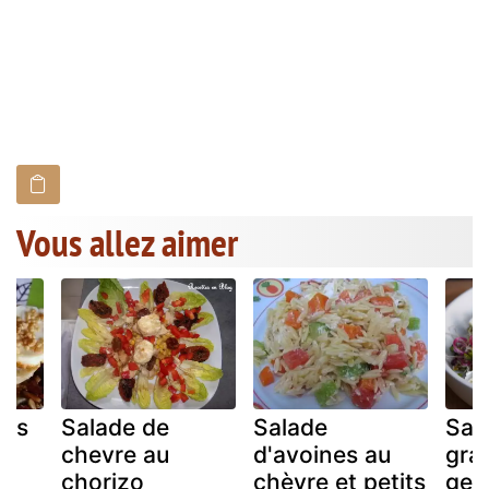
Vous allez aimer
ers
Salade de
Salade
Sal
chevre au
d'avoines au
gra
chorizo
chèvre et petits
ger