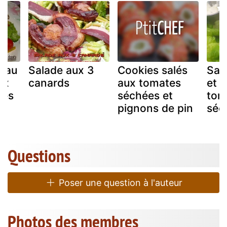
e au
Salade aux 3
Cookies salés
Sal
ux
canards
aux tomates
et 
mes
séchées et
tom
pignons de pin
séc
Questions
Poser une question à l'auteur
Photos des membres