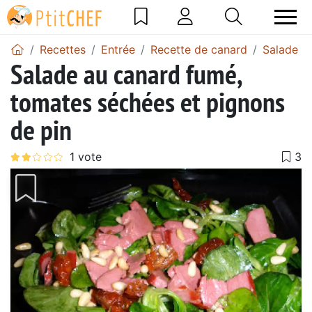
Recettes
Entrée
Recette de canard
Salade d
Salade au canard fumé,
tomates séchées et pignons
de pin