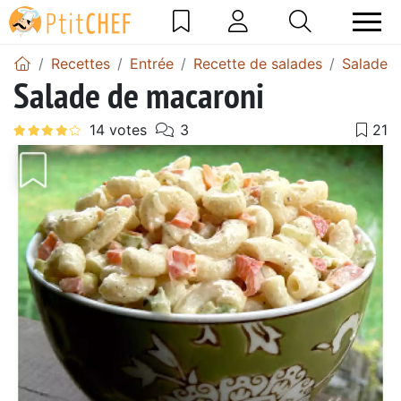
Recettes
Entrée
Recette de salades
Salade 
Salade de macaroni