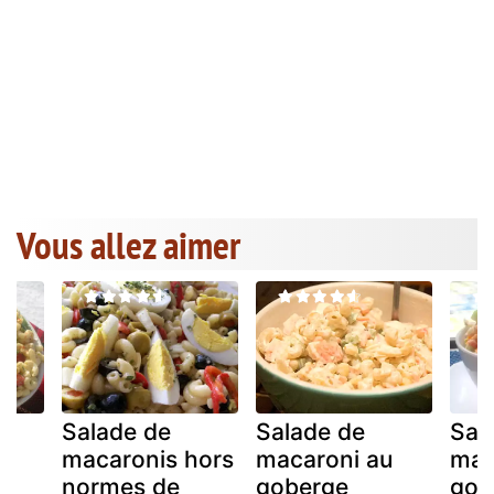
Vous allez aimer
Salade de
Salade de
Sal
du
macaronis hors
macaroni au
mac
la
normes de
goberge
gob