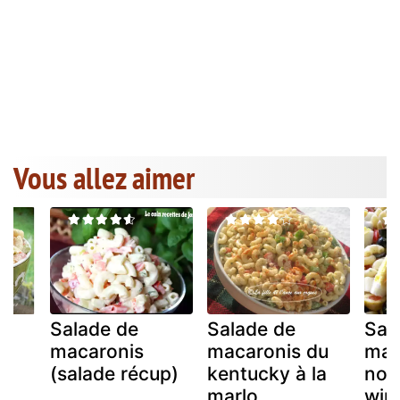
Vous allez aimer
Salade de
Salade de
Sal
macaronis
macaronis du
mac
(salade récup)
kentucky à la
nor
marlo
wim