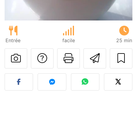
Entrée
facile
25 min
Poser une question
Imprimer cet
Envoyer
Publier votre photo de cet