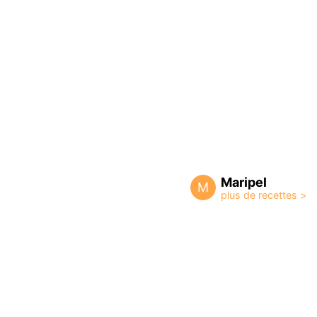
Maripel
M