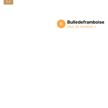
Bulledeframboise
B