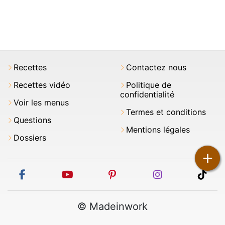
Recettes
Contactez nous
Recettes vidéo
Politique de
confidentialité
Voir les menus
Termes et conditions
Questions
Mentions légales
Dossiers
+
facebook
youtube
pinterest
instagram
tikt
© Madeinwork