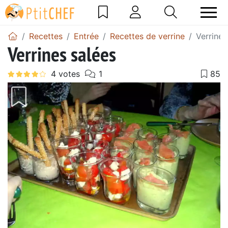
Recettes
Entrée
Recettes de verrine
Verrines
Verrines salées