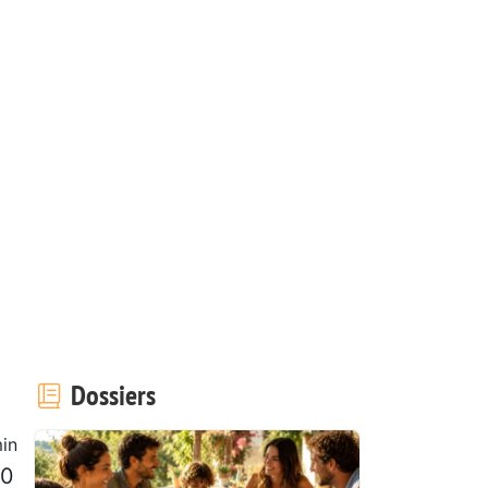
Dossiers
in
00