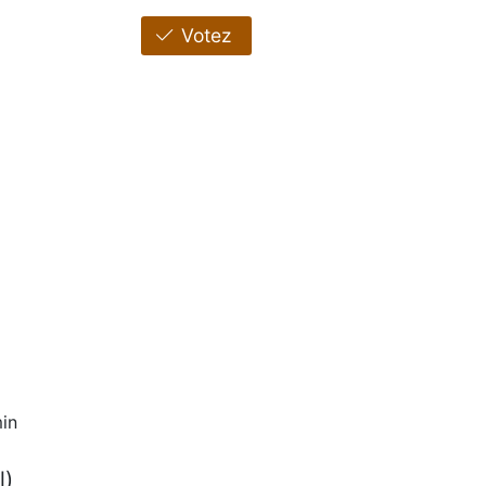
Votez
in
l)