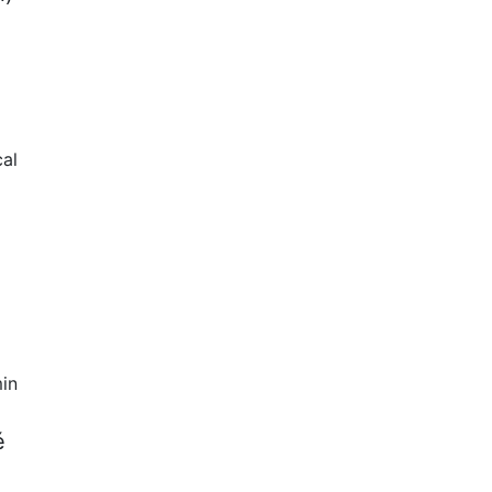
al
in
é