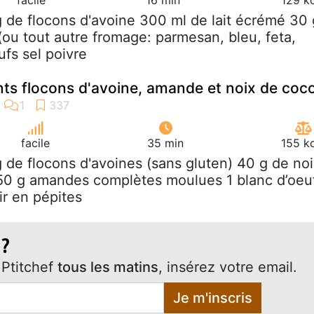
g de flocons d'avoine 300 ml de lait écrémé 30 
(ou tout autre fromage: parmesan, bleu, feta,
ufs sel poivre
nts flocons d'avoine, amande et noix de coc
facile
35 min
155 k
g de flocons d'avoines (sans gluten) 40 g de no
50 g amandes complètes moulues 1 blanc d’oeu
ir en pépites
 ?
Ptitchef
tous les matins
, insérez votre email.
Je m'inscris