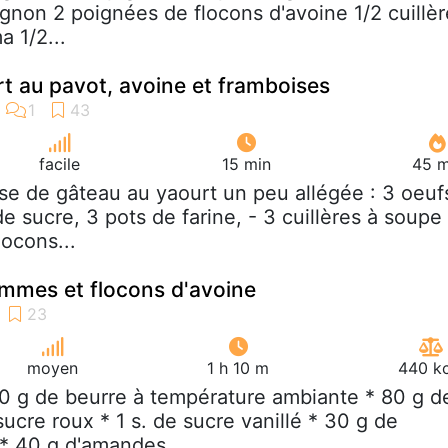
ignon 2 poignées de flocons d'avoine 1/2 cuillèr
 1/2...
t au pavot, avoine et framboises
facile
15 min
45 m
ase de gâteau au yaourt un peu allégée : 3 oeuf
de sucre, 3 pots de farine, - 3 cuillères à soupe
locons...
mmes et flocons d'avoine
moyen
1 h 10 m
440 kc
00 g de beurre à température ambiante * 80 g d
sucre roux * 1 s. de sucre vanillé * 30 g de
 * 40 g d'amandes...