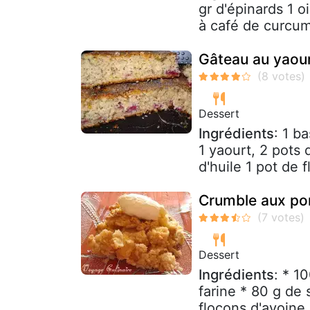
gr d'épinards 1 o
à café de curcuma
Gâteau au yaour
Dessert
Ingrédients
: 1 b
1 yaourt, 2 pots 
d'huile 1 pot de f
Crumble aux po
Dessert
Ingrédients
: * 1
farine * 80 g de 
flocons d'avoine