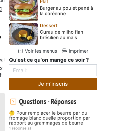
Plat
g
Burger au poulet pané à
la coréenne
Dessert
Curau de milho flan
o
brésilien au maïs
Voir les menus
Imprimer
cal
Qu'est ce qu'on mange ce soir ?
ix
f
Je m'inscris
Questions - Réponses
🤔 Pour remplacer le beurre par du
fromage blanc quelle proportion par
rapport au grammages de beurre
1 réponse(s)