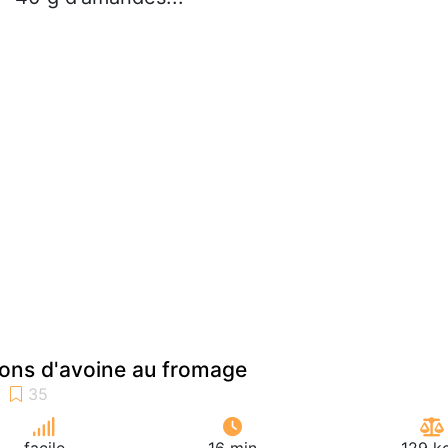
cons d'avoine au fromage
facile
16 min
129 k