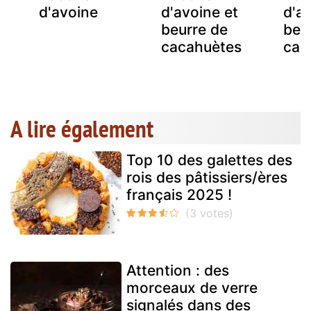
d'avoine
d'avoine et
d'a
cs
beurre de
beu
cacahuètes
cac
A lire également
Top 10 des galettes des
rois des pâtissiers/ères
français 2025 !
Attention : des
morceaux de verre
signalés dans des