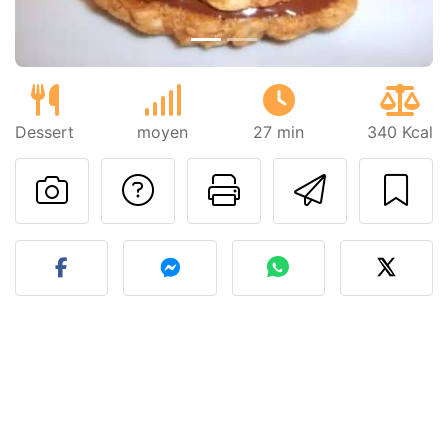
Dessert
moyen
27 min
340 Kcal
Poser une question
Imprimer cet
Envoyer
Publier votre photo de cet