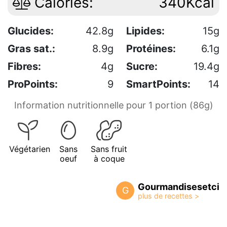
Calories:
340Kcal
Glucides:
42.8g
Lipides:
15g
Gras sat.:
8.9g
Protéines:
6.1g
Fibres:
4g
Sucre:
19.4g
ProPoints:
9
SmartPoints:
14
Information nutritionnelle pour 1 portion (86g)
Végétarien
Sans
Sans fruit
oeuf
à coque
Gourmandisesetci
G