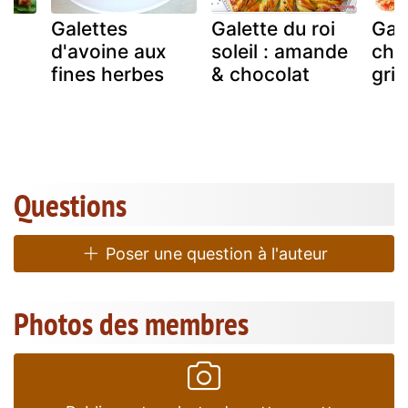
Galettes
Galette du roi
Gal
d'avoine aux
soleil : amande
cho
fines herbes
& chocolat
grio
Questions
Poser une question à l'auteur
Photos des membres