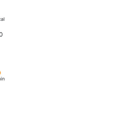
al
40
in