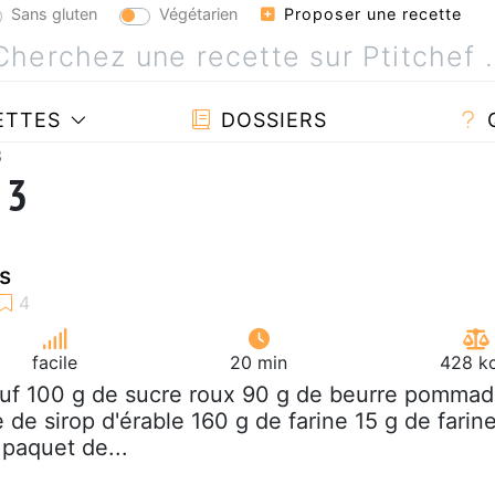
Sans gluten
Végétarien
Proposer une recette
ETTES
DOSSIERS
3
 3
s
facile
20 min
428 kc
euf 100 g de sucre roux 90 g de beurre pomma
e de sirop d'érable 160 g de farine 15 g de farin
 paquet de...