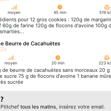
moyen
45 min
519 k
rédients pour 12 gros cookies : 120g de margari
uf 60g de farine 120g de flocons d'avoine 100g 
smarties...
ne Beurre de Cacahuètes
moyen
20 min
223 kc
g de beurre de cacahuètes sans morceaux 20 g
e sucre 75 g de flocons d'avoine 1 banane mûre
rès sucrée
 ?
Ptitchef
tous les matins
, insérez votre email.