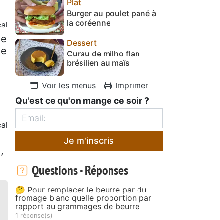
Plat
Burger au poulet pané à
la coréenne
cal
ne
Dessert
de
Curau de milho flan
brésilien au maïs
Voir les menus
Imprimer
Qu'est ce qu'on mange ce soir ?
al
Je m'inscris
,
Questions - Réponses
🤔 Pour remplacer le beurre par du
fromage blanc quelle proportion par
rapport au grammages de beurre
1 réponse(s)