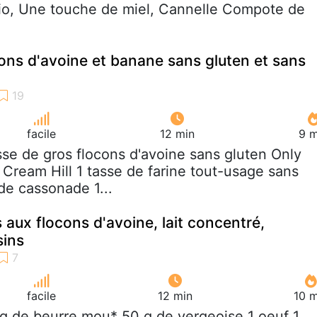
Bio, Une touche de miel, Cannelle Compote de
ons d'avoine et banane sans gluten et sans
facile
12 min
9 m
asse de gros flocons d'avoine sans gluten Only
Cream Hill 1 tasse de farine tout-usage sans
de cassonade 1...
 aux flocons d'avoine, lait concentré,
sins
facile
12 min
10 m
 g de beurre mou* 50 g de vergeoise 1 oeuf 1