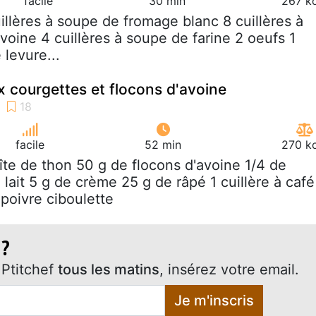
facile
30 min
267 kc
uillères à soupe de fromage blanc 8 cuillères à
voine 4 cuillères à soupe de farine 2 oeufs 1
 levure...
x courgettes et flocons d'avoine
facile
52 min
270 kc
oîte de thon 50 g de flocons d'avoine 1/4 de
 lait 5 g de crème 25 g de râpé 1 cuillère à café
poivre ciboulette
 ?
Ptitchef
tous les matins
, insérez votre email.
Je m'inscris