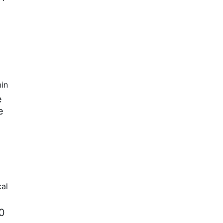
in
e
e
al
70