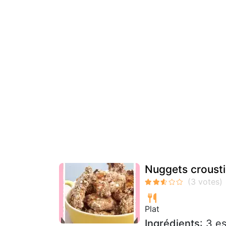
Nuggets crousti
Plat
Ingrédients
: 3 e