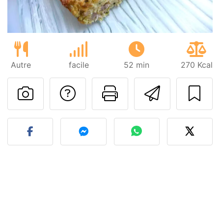
Autre
facile
52 min
270 Kcal
Poser une question
Imprimer cet
Envoyer
Publier votre photo de cet