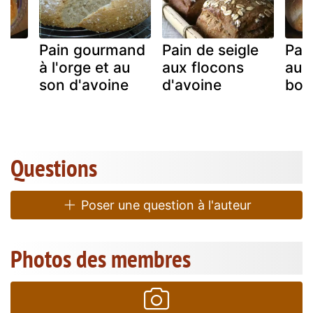
Pain gourmand
Pain de seigle
Pain
à l'orge et au
aux flocons
au 
son d'avoine
d'avoine
bou
Questions
Poser une question à l'auteur
Photos des membres