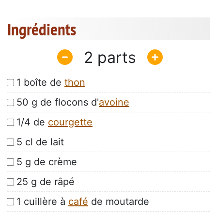
Ingrédients
2
1 boîte de
thon
50 g de flocons d'
avoine
1/4 de
courgette
5 cl de lait
5 g de crème
25 g de râpé
1 cuillère à
café
de moutarde