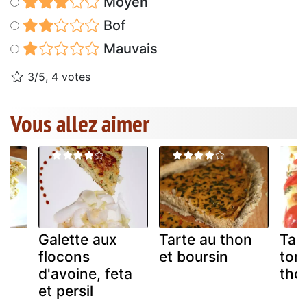
Moyen
Bof
Mauvais
3/5, 4 votes
Vous allez aimer
Galette aux
Tarte au thon
Tar
flocons
et boursin
tom
d'avoine, feta
tho
et persil