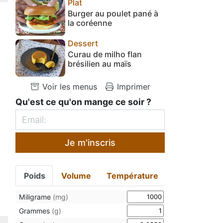
Plat
Burger au poulet pané à
la coréenne
Dessert
Curau de milho flan
brésilien au maïs
Voir les menus
Imprimer
Qu'est ce qu'on mange ce soir ?
Je m'inscris
Poids
Volume
Température
Miligrame
(mg)
Grammes
(g)