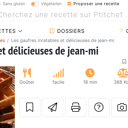
Sans gluten
Végétarien
Proposer une recette
ETTES
DOSSIERS
res
Les gaufres inratables et délicieuses de jean-mi
et délicieuses de jean-mi
Goûter
facile
18 min
388 Kc
Envoyer cette r
Imprimer c
Poser
P