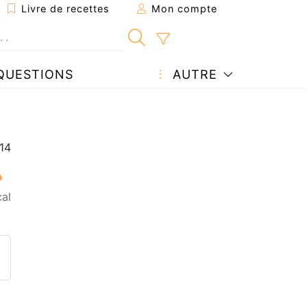
Livre de recettes
Mon compte
QUESTIONS
AUTRE
al
ecette à un ami
ette page
 une question à l'auteur
ublier votre photo de cette r