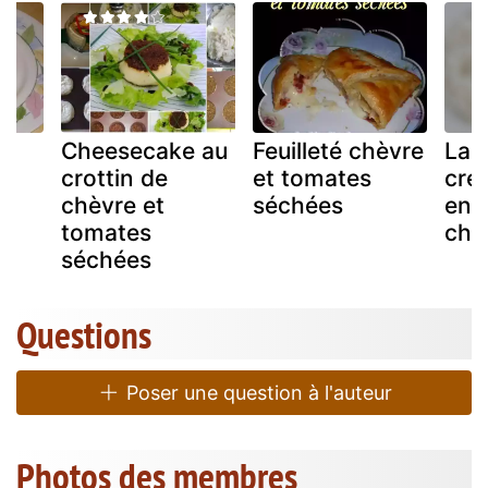
Cheesecake au
Feuilleté chèvre
Las
au
crottin de
et tomates
cré
chèvre et
séchées
end
tomates
chè
séchées
Questions
Poser une question à l'auteur
Photos des membres