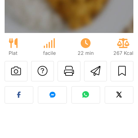
Plat
facile
22 min
267 Kcal
Poser une question
Imprimer cet
Envoyer
Publier votre photo de cet