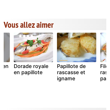
Vous allez aimer
n en
Dorade royale
Papillote de
File
en papillote
rascasse et
ras
igname
papi