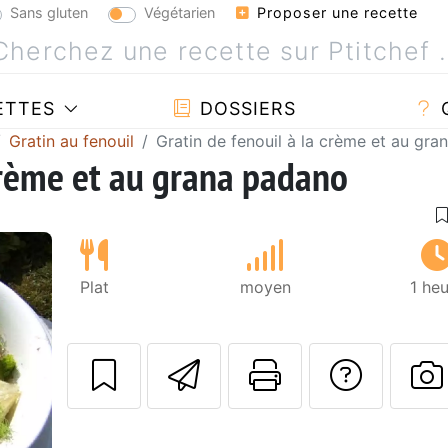
Sans gluten
Végétarien
Proposer une recette
ETTES
DOSSIERS
Gratin au fenouil
Gratin de fenouil à la crème et au gr
 crème et au grana padano
Plat
moyen
1 he
Envoyer cette r
Imprimer c
Poser
Suivant
P