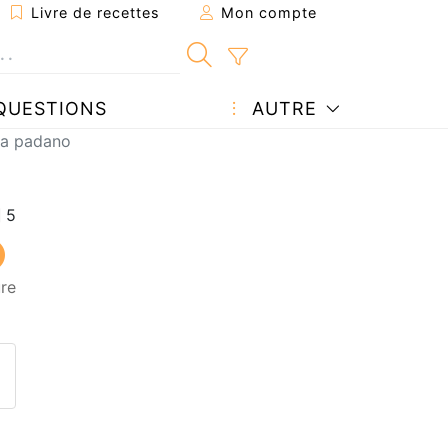
Livre de recettes
Mon compte
QUESTIONS
AUTRE
ana padano
ure
ecette à un ami
ette page
 une question à l'auteur
ublier votre photo de cette r