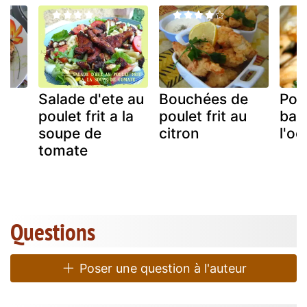
Salade d'ete au
Bouchées de
Pou
poulet frit a la
poulet frit au
basi
soupe de
citron
l'oe
tomate
Questions
Poser une question à l'auteur