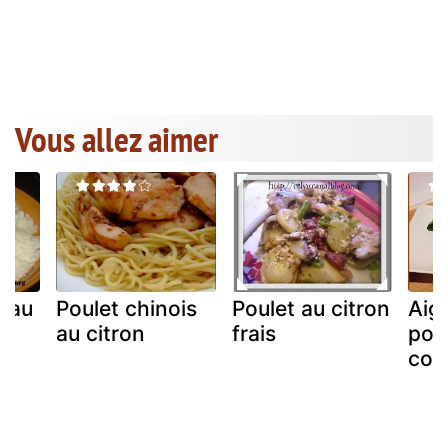
Vous allez aimer
n au
Poulet chinois
Poulet au citron
Aigu
au citron
frais
poul
conf