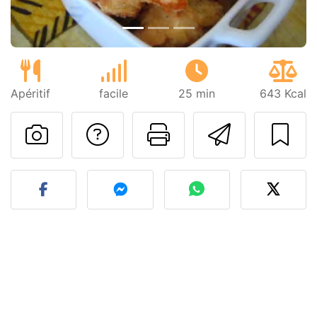
Apéritif
facile
25 min
643 Kcal
Poser une question
Imprimer cet
Envoyer
Publier votre photo de cet