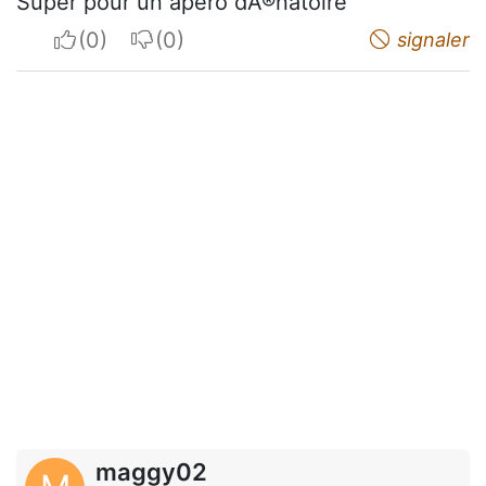
Super pour un apero dÃ®natoire
I apreciate
I do not appreciate
signaler
maggy02