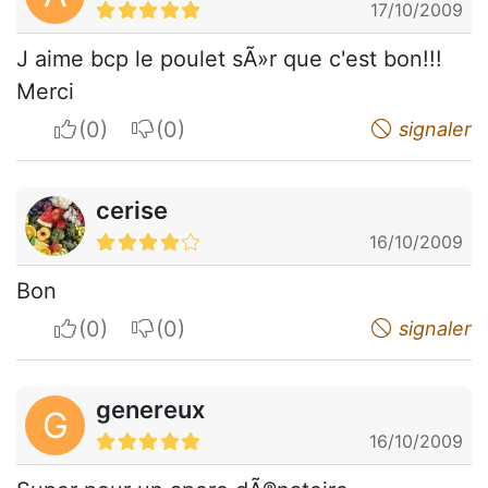
17/10/2009
J aime bcp le poulet sÃ»r que c'est bon!!!
Merci
I apreciate
I do not appreciate
signaler
cerise
16/10/2009
Bon
I apreciate
I do not appreciate
signaler
genereux
G
16/10/2009