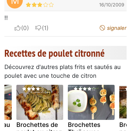
M
16/10/2009
!!
I apreciate
I do not appreciate
signaler
Recettes de poulet citronné
Découvrez d'autres plats frits et sautés au
poulet avec une touche de citron
é au
Brochettes de
Brochettes
Bro