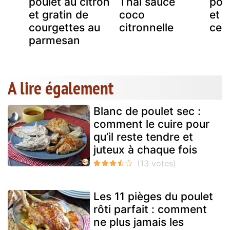
poulet au citron
Thaï sauce
poul
et gratin de
coco
et 
courgettes au
citronnelle
cer
parmesan
A lire également
Blanc de poulet sec :
comment le cuire pour
qu’il reste tendre et
juteux à chaque fois
Les 11 pièges du poulet
rôti parfait : comment
ne plus jamais les