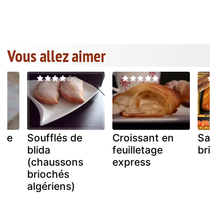
Vous allez aimer
ide
Soufflés de
Croissant en
Sau
blida
feuilletage
bri
(chaussons
express
briochés
algériens)