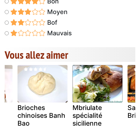
Bon
Moyen
Bof
Mauvais
Vous allez aimer
en
Brioches
Mbriulate
Sau
chinoises Banh
spécialité
Bri
Bao
sicilienne