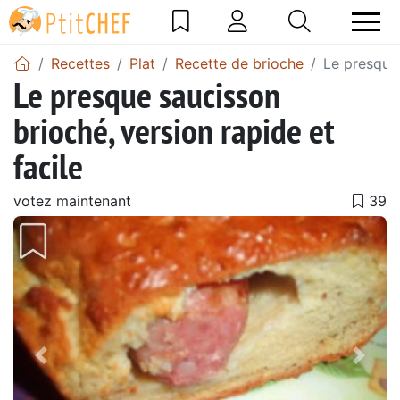
Recettes
Plat
Recette de brioche
Le presque 
Le presque saucisson
brioché, version rapide et
facile
votez maintenant
Précédent
Suiv