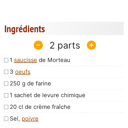
Ingrédients
2
1
saucisse
de Morteau
3
oeufs
250 g de farine
1 sachet de levure chimique
20 cl de crème fraîche
Sel,
poivre