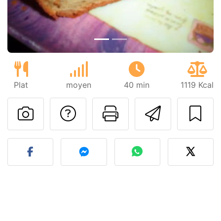
Plat
moyen
40 min
1119 Kcal
Poser une question
Imprimer cet
Envoyer
Publier votre photo de cet