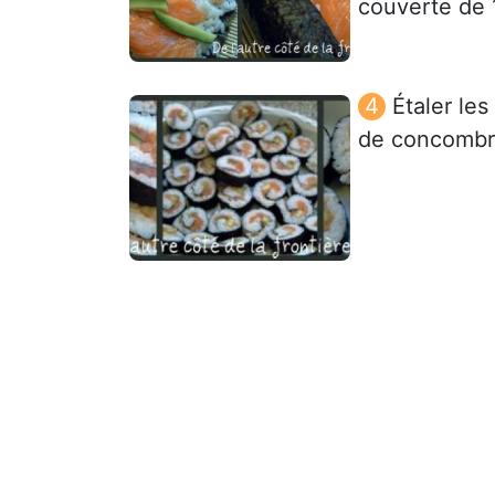
couverte de 
Étaler le
de concombre