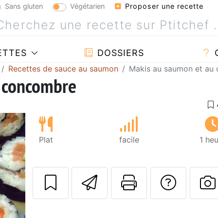
Sans gluten
Végétarien
Proposer une recette
ETTES
DOSSIERS
Recettes de sauce au saumon
Makis au saumon et au
 concombre
Plat
facile
1 he
Envoyer cette r
Imprimer c
Poser
P