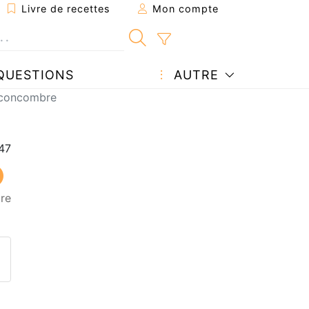
Livre de recettes
Mon compte
QUESTIONS
AUTRE
 concombre
ure
ecette à un ami
ette page
 une question à l'auteur
ublier votre photo de cette r