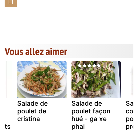
Vous allez aimer
Salade de
Salade de
Sal
poulet de
poulet façon
com
t
cristina
hué - ga xe
poul
uits
phai
pro