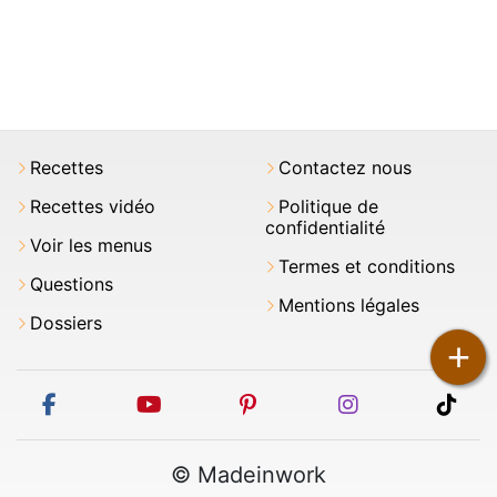
Recettes
Contactez nous
Recettes vidéo
Politique de
confidentialité
Voir les menus
Termes et conditions
Questions
Mentions légales
Dossiers
+
facebook
youtube
pinterest
instagram
tikt
© Madeinwork