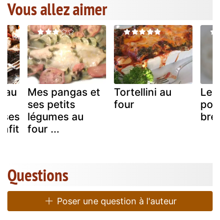
Vous allez aimer
neau
Mes pangas et
Tortellini au
Le j
ses petits
four
por
ises
légumes au
bre
onfit
four ...
Questions
Poser une question à l'auteur