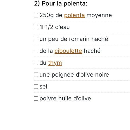
2) Pour la polenta:
250g de
polenta
moyenne
1l 1/2 d'eau
un peu de romarin haché
de la
ciboulette
haché
du
thym
une poignée d'olive noire
sel
poivre huile d'olive