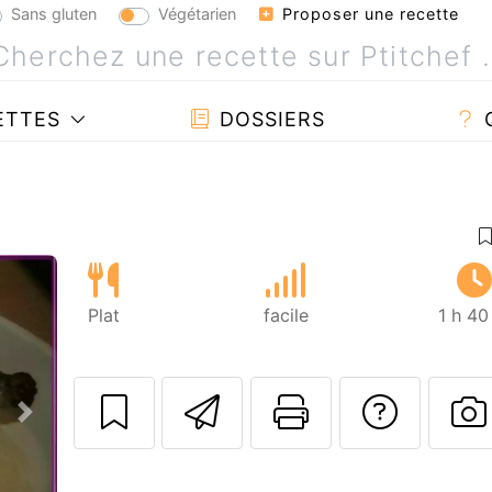
Sans gluten
Végétarien
Proposer une recette
ETTES
DOSSIERS
Plat
facile
1 h 40
Envoyer cette r
Imprimer c
Poser
Suivant
P