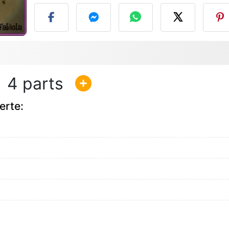
4
erte: