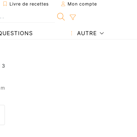
Livre de recettes
Mon compte
QUESTIONS
AUTRE
 m
ecette à un ami
ette page
 une question à l'auteur
ublier votre photo de cette r