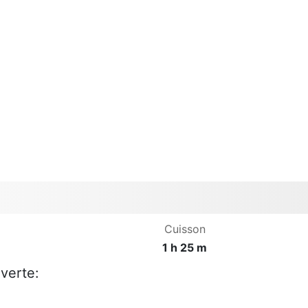
Cuisson
1 h 25 m
 verte: