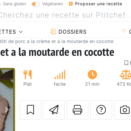
Sans gluten
Végétarien
Proposer une recette
ETTES
DOSSIERS
Rôti de porc a la crème et a la moutarde en cocotte
 et a la moutarde en cocotte
Plat
facile
21 min
473 Kc
Envoyer cette r
Imprimer c
Poser
Suivant
P