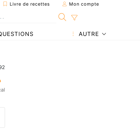
Livre de recettes
Mon compte
QUESTIONS
AUTRE
al
ecette à un ami
ette page
 une question à l'auteur
ublier votre photo de cette r