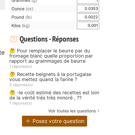
Grammes
(g)
Ounce
(oz)
Pound
(lb)
Kilos
(kg)
Questions - Réponses
🤔 Pour remplacer le beurre par du
te
fromage blanc quelle proportion par
rapport au grammages de beurre
1 réponse(s)
🤔 Recette beignets à la portugaise
vous mettez quand la farine ?
2 réponse(s)
🤔 -le coût estimé des recettes est loin
de la vérité très très minoré , ??
1 réponse(s)
Voir toutes les questions
Posez votre question