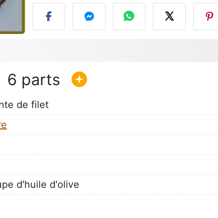
6
te de filet
re
upe d'huile d'olive