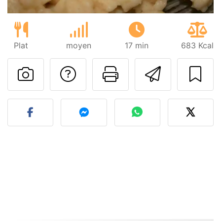
Plat
moyen
17 min
683 Kcal
Poser une question
Imprimer cet
Envoyer
Publier votre photo de cet