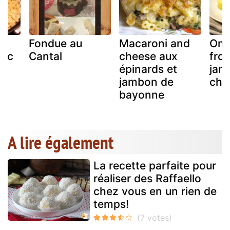
Fondue au
Macaroni and
Ome
anc
Cantal
cheese aux
fro
épinards et
jam
jambon de
cha
bayonne
A lire également
La recette parfaite pour
réaliser des Raffaello
chez vous en un rien de
temps!