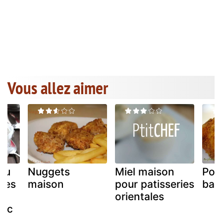
Vous allez aimer
au
Nuggets
Miel maison
Pou
mes
maison
pour patisseries
bak
orientales
anc