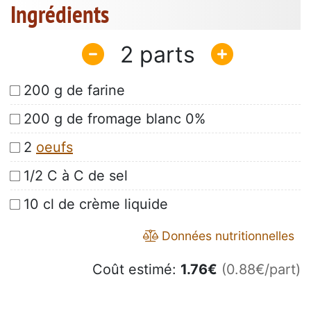
Ingrédients
2
200 g de farine
200 g de fromage blanc 0%
2
oeufs
1/2 C à C de sel
10 cl de crème liquide
Données nutritionnelles
Coût estimé:
1.76
€
(0.88€/part)