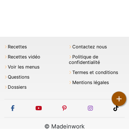
Recettes
Contactez nous
Recettes vidéo
Politique de
confidentialité
Voir les menus
Termes et conditions
Questions
Mentions légales
Dossiers
+
facebook
youtube
pinterest
instagram
tikt
© Madeinwork