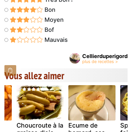
Bon
Moyen
Bof
Mauvais
Cellierduperigord
Vous allez aimer
e
Choucroute à la
Ecume de
Spa