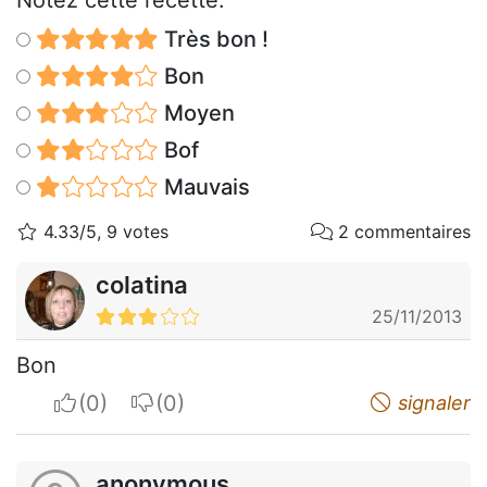
Notez cette recette:
Très bon !
Bon
Moyen
Bof
Mauvais
4.33/5, 9 votes
2 commentaires
colatina
25/11/2013
Bon
I apreciate
I do not appreciate
signaler
anonymous