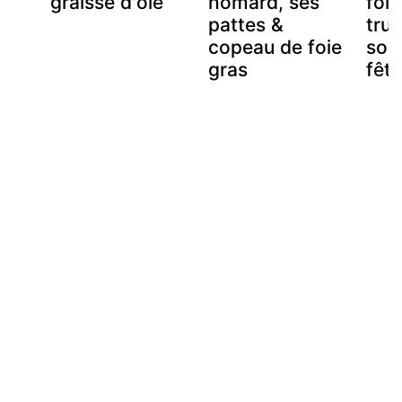
graisse d'oie
homard, ses
foie
pattes &
truf
copeau de foie
sou
gras
fêt