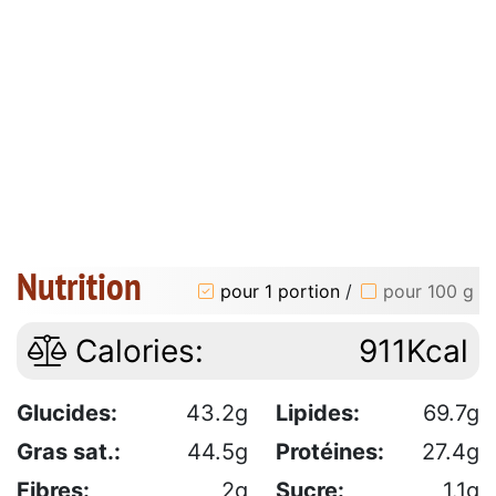
Nutrition
pour 1 portion
/
pour 100 g
Calories:
911Kcal
Glucides:
43.2g
Lipides:
69.7g
Gras sat.:
44.5g
Protéines:
27.4g
Fibres:
2g
Sucre:
1.1g