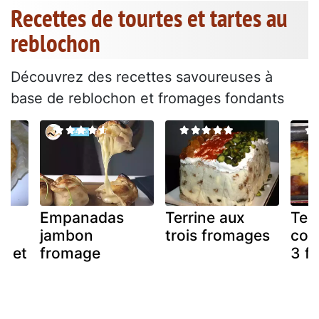
Recettes de tourtes et tartes au
reblochon
Découvrez des recettes savoureuses à
base de reblochon et fromages fondants
Empanadas
Terrine aux
Ter
jambon
trois fromages
cou
é et
fromage
3 f