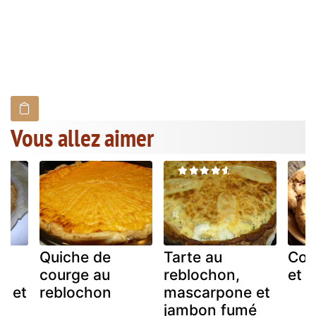
Vous allez aimer
Quiche de
Tarte au
Coo
courge au
reblochon,
et r
é et
reblochon
mascarpone et
jambon fumé