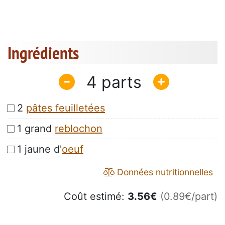
Ingrédients
4
2
pâtes feuilletées
1 grand
reblochon
1 jaune d'
oeuf
Données nutritionnelles
Coût estimé:
3.56
€
(0.89€/part)