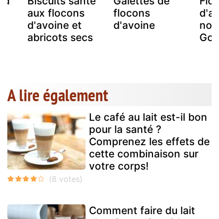
ud
Biscuits santé
Galettes de
Flo
aux flocons
flocons
d'a
d'avoine et
d'avoine
noix
abricots secs
Goji
A lire également
Le café au lait est-il bon
pour la santé ?
Comprenez les effets de
cette combinaison sur
votre corps!
Comment faire du lait