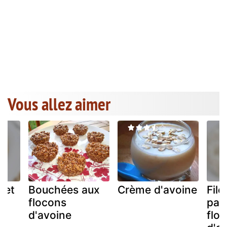
Vous allez aimer
let
Bouchées aux
Crème d'avoine
File
flocons
pan
d'avoine
flo