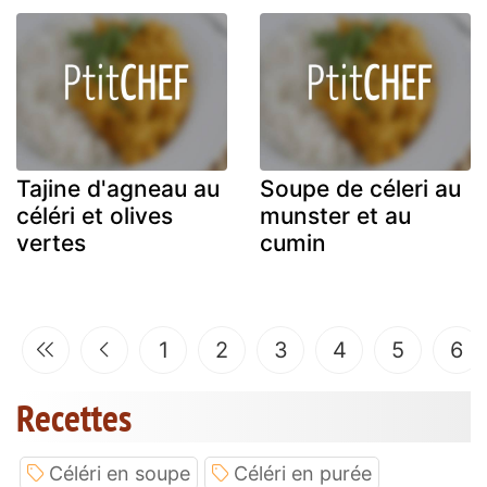
Tajine d'agneau au
Soupe de céleri au
céléri et olives
munster et au
vertes
cumin
1
2
3
4
5
6
Recettes
Céléri en soupe
Céléri en purée