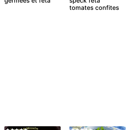
germées et feta
speck feta
tomates confites