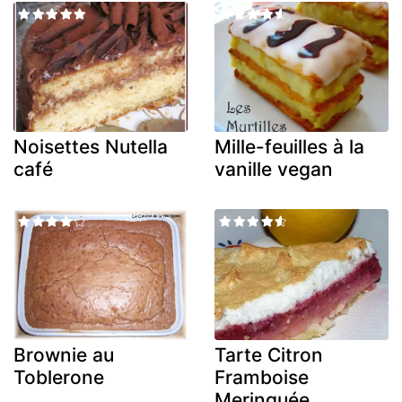
Noisettes Nutella
Mille-feuilles à la
café
vanille vegan
Brownie au
Tarte Citron
Toblerone
Framboise
Meringuée