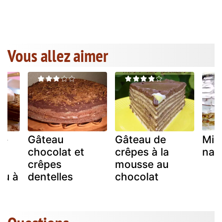
Vous allez aimer
de
Gâteau
Gâteau de
Mill
chocolat et
crêpes à la
nad
a
crêpes
mousse au
ou à
dentelles
chocolat