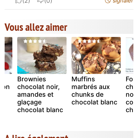
I apreciate
I do not appreciate
signaler
Vous allez aimer
Brownies
Muffins
Fon
çon
chocolat noir,
marbrés aux
cho
amandes et
chunks de
noi
glaçage
chocolat blanc
cou
chocolat blanc
cho