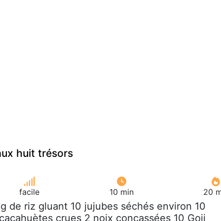
ux huit trésors
facile
10 min
20 m
 g de riz gluant 10 jujubes séchés environ 10
5 cacahuètes crues 2 noix concassées 10 Goji