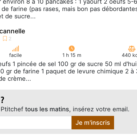
r environ 8 à 10 pancakes : 1 yaourt 2 oeufs 5-
e de farine (pas rases, mais bon pas débordante
t de sucre...
cannelle
facile
1 h 15 m
440 kc
eufs 1 pincée de sel 100 gr de sucre 50 ml d'hui
00 gr de farine 1 paquet de levure chimique 2 à 
de crème...
 ?
Ptitchef
tous les matins
, insérez votre email.
Je m'inscris