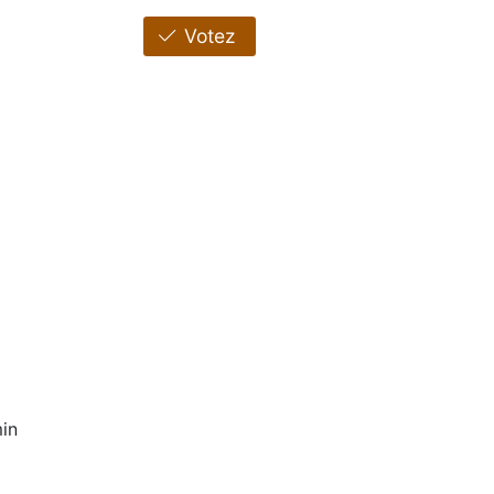
Votez
in