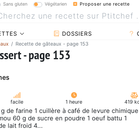
Sans gluten
Végétarien
Proposer une recette
ETTES
DOSSIERS
eaux
Recette de gâteaux - page 153
ssert - page 153
mes
facile
1 heure
419 k
 g de farine 1 cuillère à café de levure chimique
mou 60 g de sucre en poudre 1 oeuf battu 1
e lait froid 4...