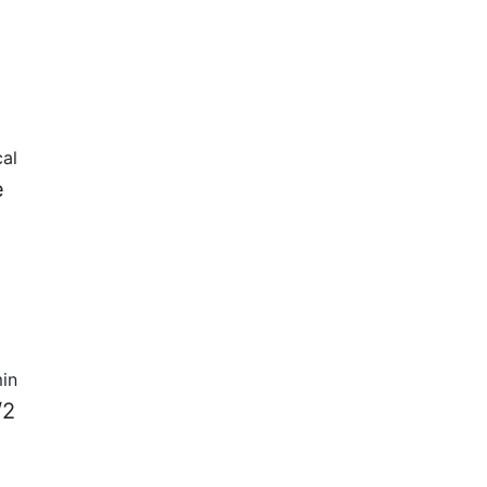
cal
e
in
/2