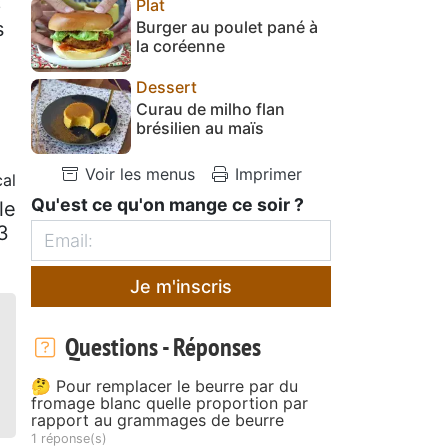
6
Plat
s
Burger au poulet pané à
la coréenne
Dessert
Curau de milho flan
brésilien au maïs
Voir les menus
Imprimer
al
Qu'est ce qu'on mange ce soir ?
le
3
Je m'inscris
Questions - Réponses
🤔 Pour remplacer le beurre par du
fromage blanc quelle proportion par
rapport au grammages de beurre
1 réponse(s)