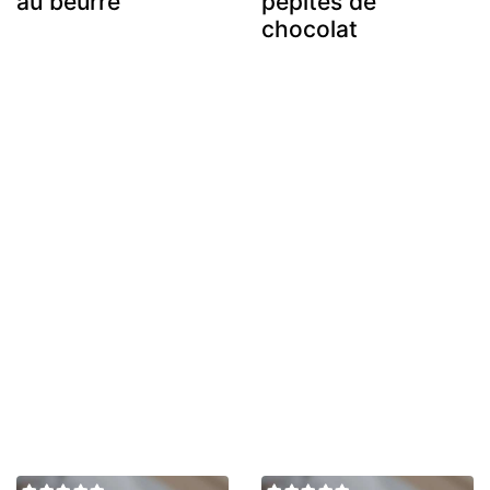
au beurre
pépites de
chocolat