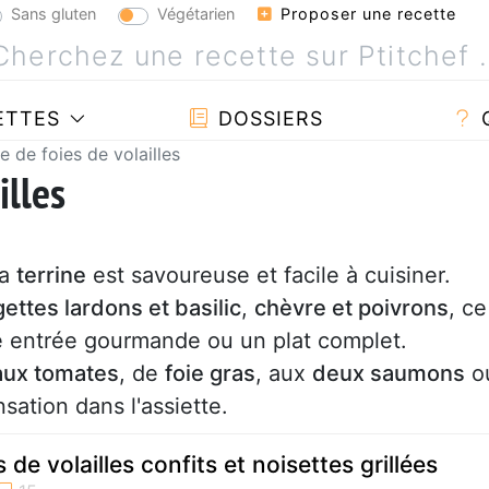
Sans gluten
Végétarien
Proposer une recette
ETTES
DOSSIERS
ne de foies de volailles
illes
la
terrine
est savoureuse et facile à cuisiner.
ettes lardons et basilic
,
chèvre et poivrons
, ce
e entrée gourmande ou un plat complet.
 aux tomates
, de
foie gras
, aux
deux saumons
o
sation dans l'assiette.
 de volailles confits et noisettes grillées