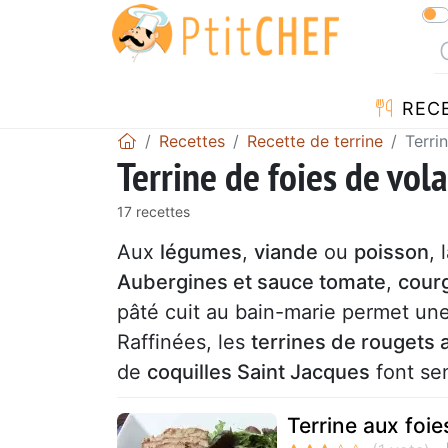
REC
Recettes
Recette de terrine
Terri
Terrine de foies de vola
17 recettes
Aux
légumes
,
viande
ou
poisson
, 
Aubergines et sauce tomate
,
courg
pâté cuit au bain-marie permet un
Raffinées, les
terrines de rougets
de
coquilles Saint Jacques
font sen
Terrine aux foies