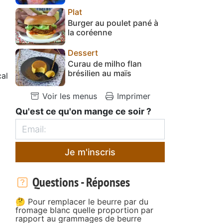
Plat
Burger au poulet pané à
la coréenne
Dessert
Curau de milho flan
brésilien au maïs
cal
Voir les menus
Imprimer
Qu'est ce qu'on mange ce soir ?
Je m'inscris
Questions - Réponses
🤔 Pour remplacer le beurre par du
fromage blanc quelle proportion par
rapport au grammages de beurre