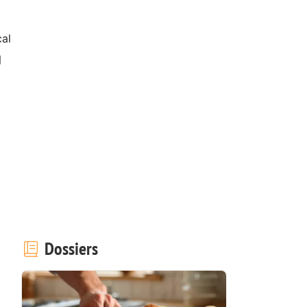
al
g
Dossiers