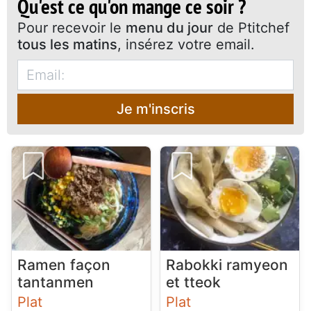
Qu'est ce qu'on mange ce soir ?
Pour recevoir le
menu du jour
de Ptitchef
tous les matins
, insérez votre email.
Je m'inscris
Ramen façon
Rabokki ramyeon
tantanmen
et tteok
Plat
Plat