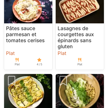
Pâtes sauce
Lasagnes de
parmesan et
courgettes aux
tomates cerises
épinards sans
gluten
Plat
Plat
Plat
4 / 5
Plat