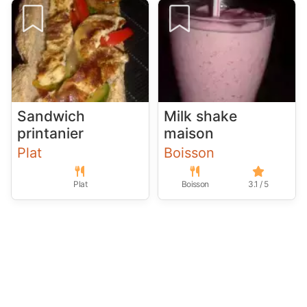
Sandwich
Milk shake
printanier
maison
Plat
Boisson
Plat
Boisson
3.1 / 5