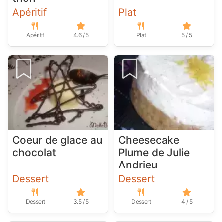
Apéritif
Plat
Apéritif
4.6 / 5
Plat
5 / 5
Coeur de glace au
Cheesecake
chocolat
Plume de Julie
Andrieu
Dessert
Dessert
Dessert
3.5 / 5
Dessert
4 / 5