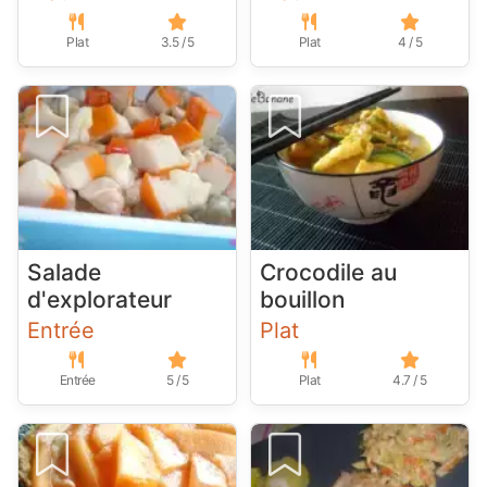
Plat
3.5 / 5
Plat
4 / 5
Salade
Crocodile au
d'explorateur
bouillon
Entrée
Plat
Entrée
5 / 5
Plat
4.7 / 5