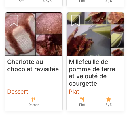
Plat
4.5 / 5
Plat
4 / 5
Charlotte au
Millefeuille de
chocolat revisitée
pomme de terre
et velouté de
courgette
Dessert
Plat
Dessert
Plat
5 / 5