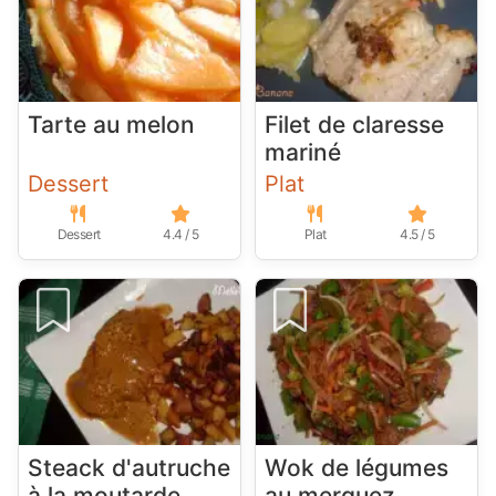
Tarte au melon
Filet de claresse
mariné
Dessert
Plat
Dessert
4.4 / 5
Plat
4.5 / 5
Steack d'autruche
Wok de légumes
à la moutarde
au merguez