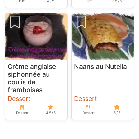
Plat
4 / 5
Plat
3.5 / 5
Crème anglaise
Naans au Nutella
siphonnée au
coulis de
framboises
Dessert
Dessert
Dessert
4.5 / 5
Dessert
5 / 5