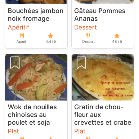
Bouchées jambon
Gâteau Pommes
noix fromage
Ananas
Apéritif
Dessert
Apéritif
4.4 / 5
Dessert
4.6 / 5
Wok de nouilles
Gratin de chou-
chinoises au
fleur aux
poulet et soja
crevettes et crabe
Plat
Plat