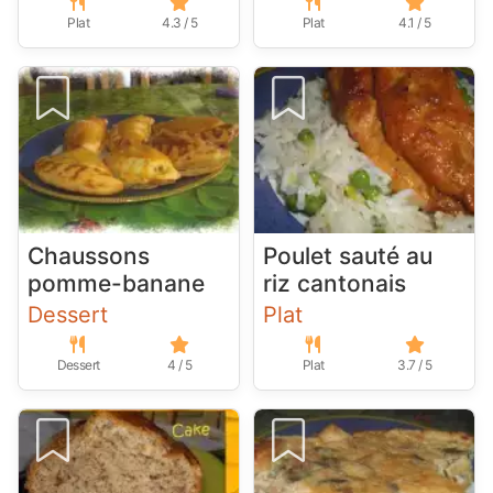
Plat
4.3 / 5
Plat
4.1 / 5
Chaussons
Poulet sauté au
pomme-banane
riz cantonais
Dessert
Plat
Dessert
4 / 5
Plat
3.7 / 5