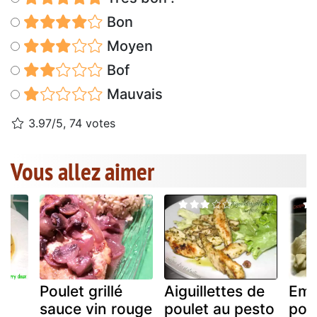
Bon
Moyen
Bof
Mauvais
3.97/5, 74 votes
Vous allez aimer
Poulet grillé
Aiguillettes de
Emi
sauce vin rouge
poulet au pesto
pou