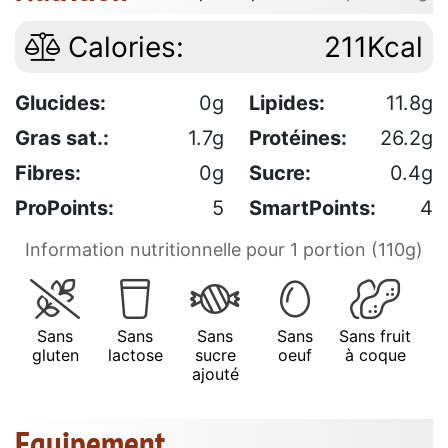
Calories:
211Kcal
Glucides:
0g
Lipides:
11.8g
Gras sat.:
1.7g
Protéines:
26.2g
Fibres:
0g
Sucre:
0.4g
ProPoints:
5
SmartPoints:
4
Information nutritionnelle pour 1 portion (110g)
Sans
Sans
Sans
Sans
Sans fruit
gluten
lactose
sucre
oeuf
à coque
ajouté
Equipement