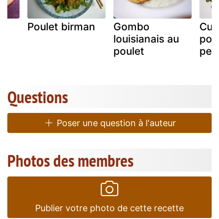
Poulet birman
Gombo
Cui
louisianais au
poul
poulet
pet
Questions
Poser une question à l'auteur
Photos des membres
Publier votre photo de cette recette