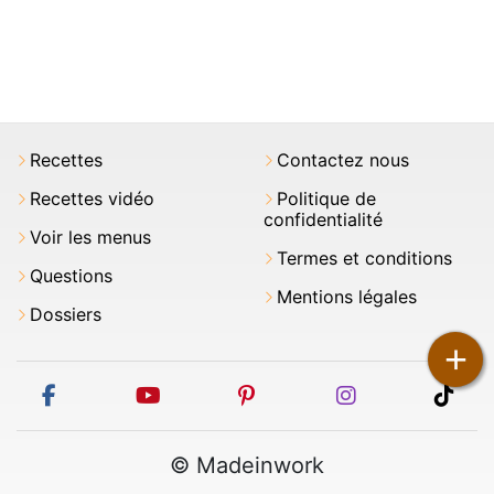
Recettes
Contactez nous
Recettes vidéo
Politique de
confidentialité
Voir les menus
Termes et conditions
Questions
Mentions légales
Dossiers
+
facebook
youtube
pinterest
instagram
tikt
© Madeinwork