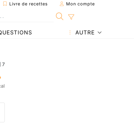
Livre de recettes
Mon compte
QUESTIONS
AUTRE
al
ecette à un ami
ette page
 une question à l'auteur
ublier votre photo de cette r