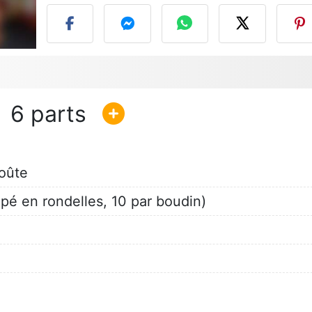
6
roûte
upé en rondelles, 10 par boudin)