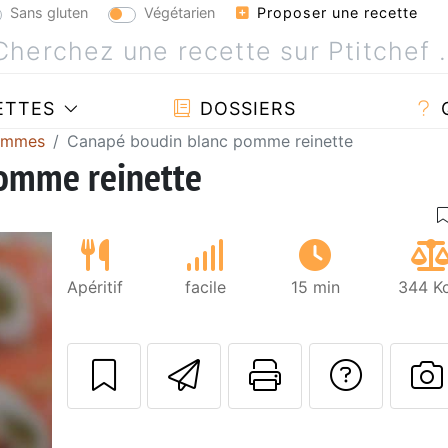
Sans gluten
Végétarien
Proposer une recette
ETTES
DOSSIERS
pommes
Canapé boudin blanc pomme reinette
omme reinette
Apéritif
facile
15 min
344 Kc
Envoyer cette r
Imprimer c
Poser
P