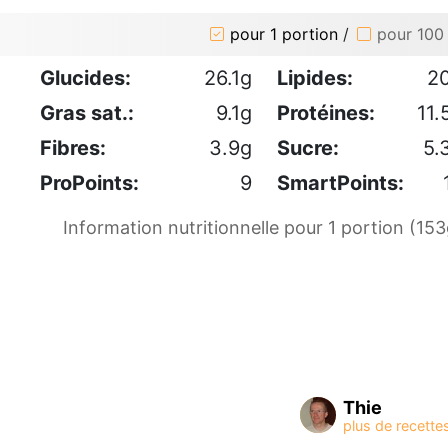
pour 1 portion
/
pour 100
Glucides:
26.1g
Lipides:
2
Gras sat.:
9.1g
Protéines:
11.
Fibres:
3.9g
Sucre:
5.
ProPoints:
9
SmartPoints:
Information nutritionnelle pour 1 portion (153
Thie