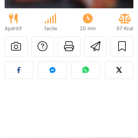
Apéritif
facile
20 min
97 Kcal
Poser une question
Imprimer cet
Envoyer
Publier votre photo de cet