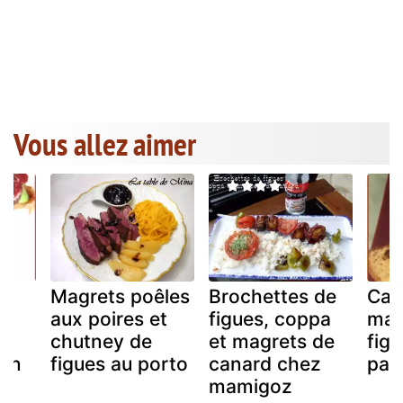
Vous allez aimer
Magrets poêles
Brochettes de
Cak
aux poires et
figues, coppa
mag
chutney de
et magrets de
fig
 un
figues au porto
canard chez
par 
mamigoz