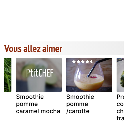
Vous allez aimer
Smoothie
Smoothie
Pre
pomme
pomme
con
te
caramel mocha
/carotte
chèv
re
frai