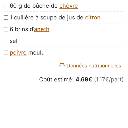
60 g de bûche de
chèvre
1 cuillère à soupe de jus de
citron
6 brins d’
aneth
sel
poivre
moulu
Données nutritionnelles
Coût estimé:
4.69
€
(1.17€/part)