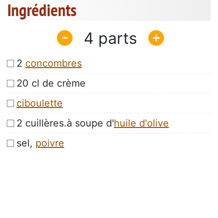
Ingrédients
4
2
concombres
20 cl de crème
ciboulette
2 cuillères.à soupe d'
huile d'olive
sel,
poivre