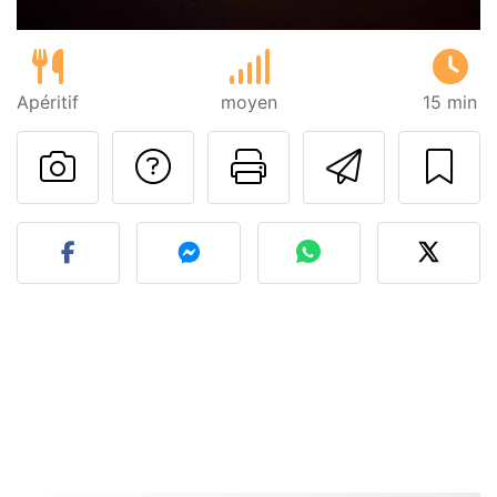
Apéritif
moyen
15 min
Poser une question
Imprimer cet
Envoyer
Publier votre photo de cet