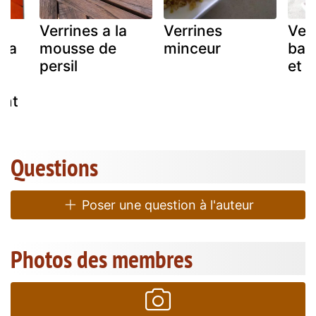
Verrines a la
Verrines
Ver
 la
mousse de
minceur
bab
persil
et f
ent
Questions
Poser une question à l'auteur
Photos des membres