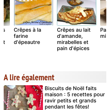
is
Crêpes à la
Crêpes au lait
Pain
farine
d'amande,
miel
tit
d'épeautre
mirabelles et
pain d'épices
A lire également
Biscuits de Noël faits
maison : 5 recettes pour
ravir petits et grands
pendant les fêtes!