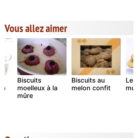
Vous allez aimer
Biscuits
Biscuits au
Les
la
moelleux à la
melon confit
mult
mûre