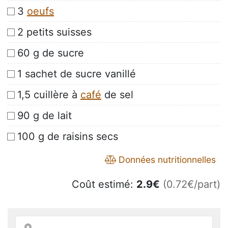
3
oeufs
2 petits suisses
60 g de sucre
1 sachet de sucre vanillé
1,5 cuillère à
café
de sel
90 g de lait
100 g de raisins secs
Données nutritionnelles
Coût estimé:
2.9
€
(0.72€/part)