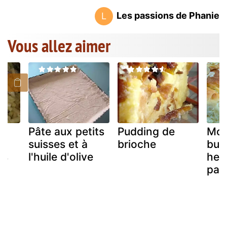
Les passions de Phanie
L
Vous allez aimer
Pâte aux petits
Pudding de
Mo
suisses et à
brioche
buch
es
l'huile d'olive
he 
pav