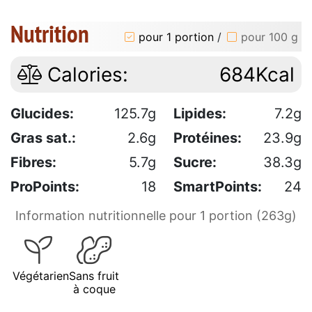
Nutrition
pour 1 portion
/
pour 100 g
Calories:
684Kcal
Glucides:
125.7g
Lipides:
7.2g
Gras sat.:
2.6g
Protéines:
23.9g
Fibres:
5.7g
Sucre:
38.3g
ProPoints:
18
SmartPoints:
24
Information nutritionnelle pour 1 portion (263g)
Végétarien
Sans fruit
à coque