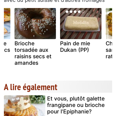
avec du petit suisse et d'autres fromages
sse
Brioche
Pain de mie
Che
secs
torsadée aux
Dukan (PP)
sans
raisins secs et
rata
amandes
A lire également
Et vous, plutôt galette
frangipane ou brioche
pour l'Epiphanie?