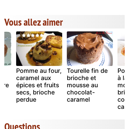
Vous allez aimer
Pomme au four,
Tourelle fin de
Poi
caramel aux
brioche et
à la
rre
épices et fruits
mousse au
moui
secs, brioche
chocolat-
bri
perdue
caramel
cor
car
Questions