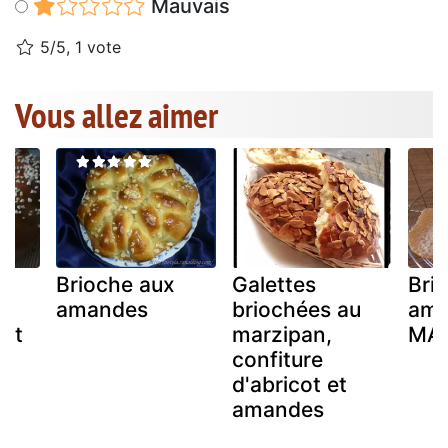
Mauvais
5/5, 1 vote
Vous allez aimer
Brioche aux
Galettes
Bri
ux
amandes
briochées au
ama
 et
marzipan,
MA
confiture
d'abricot et
amandes