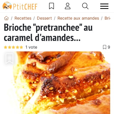
Recettes
Dessert
Recette aux amandes
Brio
Brioche "pretranchee" au
caramel d'amandes...
Précédent
Suiv