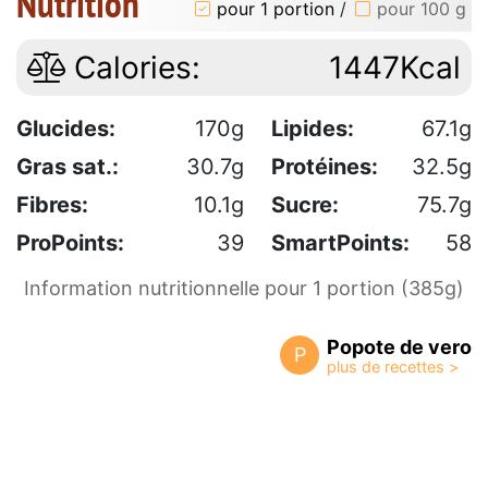
Nutrition
pour 1 portion
/
pour 100 g
Calories:
1447Kcal
Glucides:
170g
Lipides:
67.1g
Gras sat.:
30.7g
Protéines:
32.5g
Fibres:
10.1g
Sucre:
75.7g
ProPoints:
39
SmartPoints:
58
Information nutritionnelle pour 1 portion (385g)
Popote de vero
P